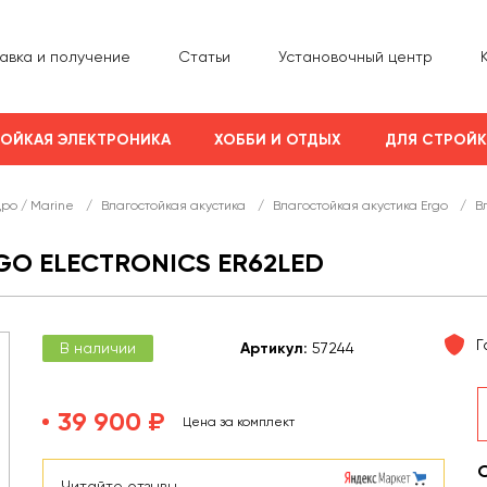
авка и получение
Статьи
Установочный центр
ОЙКАЯ ЭЛЕКТРОНИКА
ХОББИ И ОТДЫХ
ДЛЯ СТРОЙ
дро / Marine
/
Влагостойкая акустика
/
Влагостойкая акустика Ergo
/
В
O ELECTRONICS ER62LED
Г
В наличии
Арт
икул
:
57244
39 900 ₽
Цена за комплект
Читайте отзывы