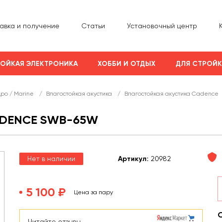
авка и получение
Статьи
Установочный центр
ОЙКАЯ ЭЛЕКТРОНИКА
ХОББИ И ОТДЫХ
ДЛЯ СТРОЙ
дро / Marine
/
Влагостойкая акустика
/
Влагостойкая акустика Cadence
ADENCE SWB-65W
Нет в наличии
Арт
икул
:
20982
5 100 ₽
Цена за пару
Читайте отзывы