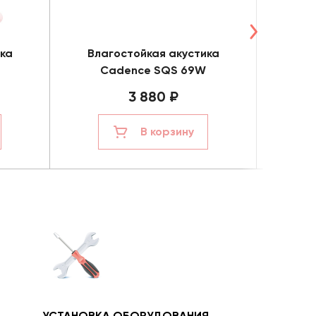
ка
Влагостойкая акустика
Вла
Cadence SQS 69W
C
3 880 ₽
В корзину
УСТАНОВКА ОБОРУДОВАНИЯ