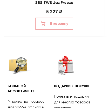
SBS TWS Jaz Freeze
5 227 ₽
В корзину
БОЛЬШОЙ
ПОДАРКИ К ПОКУПКЕ
БЕС
АССОРТИМЕНТ
ДОС
Полезные подарки
Множество товаров
Дос
для многих товаров
для хобби, отдыха и
на 
каталога.