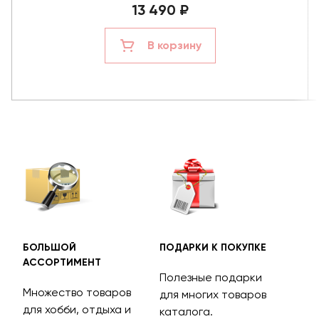
13 490 ₽
В корзину
БОЛЬШОЙ
ПОДАРКИ К ПОКУПКЕ
БЕС
АССОРТИМЕНТ
ДОС
Полезные подарки
Множество товаров
Дос
для многих товаров
для хобби, отдыха и
на 
каталога.