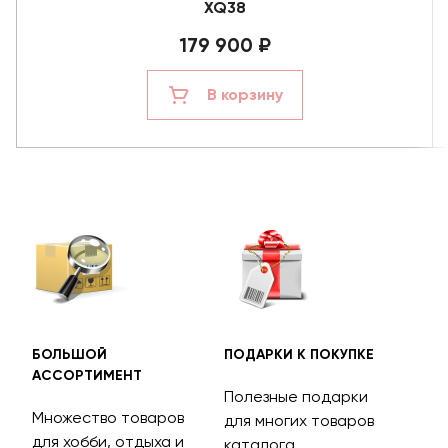
XQ38
179 900 ₽
В корзину
БОЛЬШОЙ
ПОДАРКИ К ПОКУПКЕ
БЕС
АССОРТИМЕНТ
ДОС
Полезные подарки
Множество товаров
Дос
для многих товаров
для хобби, отдыха и
на 
каталога.