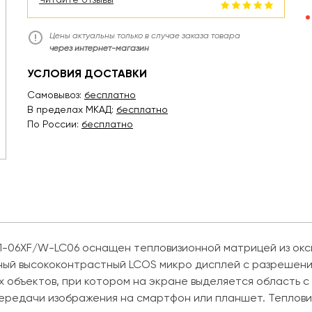
Цены актуальны только в случае заказа товара
через интернет-магазин
УСЛОВИЯ ДОСТАВКИ
Самовывоз:
бесплатно
В пределах МКАД:
бесплатно
По России:
бесплатно
1-06XF/W-LC06 оснащен тепловизионной матрицей из оксид
ый высококонтрастный LCOS микро дисплей с разрешением
 объектов, при котором на экране выделяется область с
передачи изображения на смартфон или планшет. Теплови