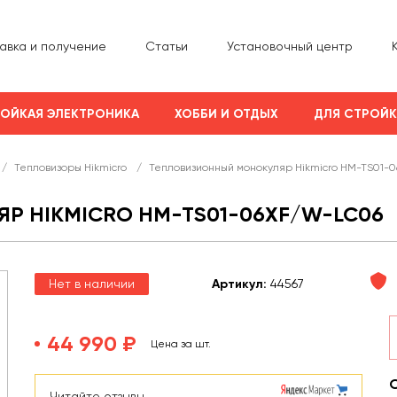
авка и получение
Статьи
Установочный центр
ОЙКАЯ ЭЛЕКТРОНИКА
ХОББИ И ОТДЫХ
ДЛЯ СТРОЙ
/
Тепловизоры Hikmicro
/
Тепловизионный монокуляр Hikmicro HM-TS01-
 HIKMICRO HM-TS01-06XF/W-LC06
Нет в наличии
Арт
икул
:
44567
44 990 ₽
Цена за шт.
Читайте отзывы