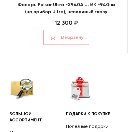
Фонарь Pulsar Ultra -X940A ... ИК -940нм
(на прибор Ultra), невидимый глазу
12 300 ₽
В корзину
БОЛЬШОЙ
ПОДАРКИ К ПОКУПКЕ
БЕС
АССОРТИМЕНТ
ДОС
Полезные подарки