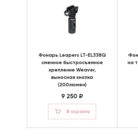
Фонарь Leapers LT-EL338Q
Фон
сменное быстросъемное
на 
крепление Weaver,
выносная кнопка
(200люмен)
9 250 ₽
В корзину