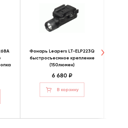
268A
Фонарь Leapers LT-ELP223Q
Фонар
е
быстросъесмное крепление
быстр
нопка
(150люмен)
6 680 ₽
В корзину