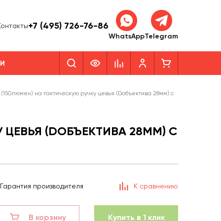
+7 (495) 726-76-86
Контакты
WhatsApp
Telegram
КИ
(150люмен) на тактическую ручку цевья (Dобъектива 28мм) с
 ЦЕВЬЯ (DОБЪЕКТИВА 28ММ) С
Гарантия производителя
К сравнению
В корзину
Купить в 1 клик