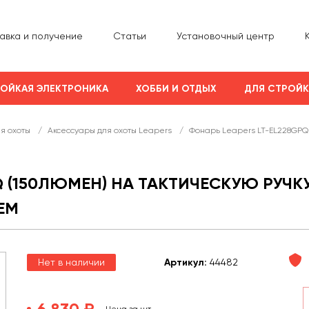
авка и получение
Статьи
Установочный центр
ОЙКАЯ ЭЛЕКТРОНИКА
ХОББИ И ОТДЫХ
ДЛЯ СТРОЙ
ля охоты
/
Аксессуары для охоты Leapers
/
Фонарь Leapers LT-EL228GPQ 
Q (150ЛЮМЕН) НА ТАКТИЧЕСКУЮ РУЧКУ
ЕМ
Нет в наличии
Арт
икул
:
44482
6 830 ₽