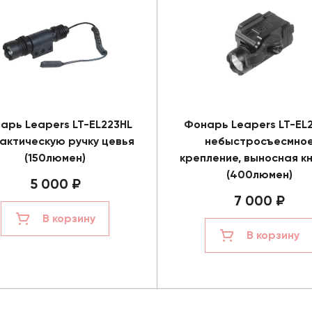
арь Leapers LT-EL223HL
Фонарь Leapers LT-EL
тактическую ручку цевья
небыстросъесмно
(150люмен)
крепление, выносная к
(400люмен)
5 000 ₽
7 000 ₽
В корзину
В корзину