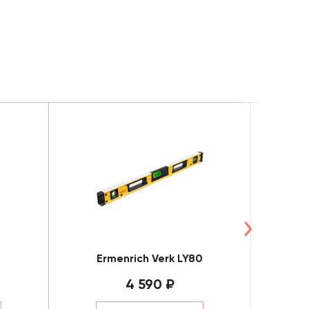
Ermenrich Verk LY80
E
4 590 ₽