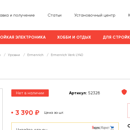
авка и получение
Статьи
Установочный центр
ОЙКАЯ ЭЛЕКТРОНИКА
ХОББИ И ОТДЫХ
ДЛЯ СТРОЙ
ы
/
Уровни
/
Ermenrich
/
Ermenrich Verk LY40
Нет в наличии
Арт
икул
:
52328
3 390 ₽
Цена за шт.
Читайте отзывы