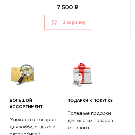
7 500 ₽
В корзину
БОЛЬШОЙ
ПОДАРКИ К ПОКУПКЕ
БЕС
АССОРТИМЕНТ
ДОС
Полезные подарки
Множество товаров
Дос
для многих товаров
для хобби, отдыха и
на 
каталога.
м
автомобилей.
асс