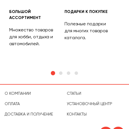
БОЛЬШОЙ
ПОДАРКИ К ПОКУПКЕ
БЕС
АССОРТИМЕНТ
ДОС
Полезные подарки
Множество товаров
Дос
для многих товаров
для хобби, отдыха и
на 
каталога.
м
автомобилей.
асс
тов
О КОМПАНИИ
СТАТЬИ
ОПЛАТА
УСТАНОВОЧНЫЙ ЦЕНТР
ДОСТАВКА И ПОЛУЧЕНИЕ
КОНТАКТЫ