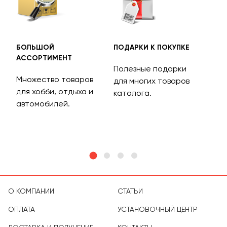
БОЛЬШОЙ
ПОДАРКИ К ПОКУПКЕ
БЕС
АССОРТИМЕНТ
ДОС
Полезные подарки
Множество товаров
Дос
для многих товаров
для хобби, отдыха и
на 
каталога.
м
автомобилей.
асс
тов
О КОМПАНИИ
СТАТЬИ
ОПЛАТА
УСТАНОВОЧНЫЙ ЦЕНТР