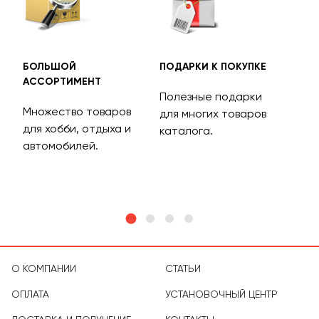
БОЛЬШОЙ
ПОДАРКИ К ПОКУПКЕ
БЕС
АССОРТИМЕНТ
ДОС
Полезные подарки
Множество товаров
Дос
для многих товаров
для хобби, отдыха и
на 
каталога.
м
автомобилей.
асс
тов
О КОМПАНИИ
СТАТЬИ
ОПЛАТА
УСТАНОВОЧНЫЙ ЦЕНТР