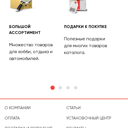
БОЛЬШОЙ
ПОДАРКИ К ПОКУПКЕ
БЕС
АССОРТИМЕНТ
ДОС
Полезные подарки
Множество товаров
Дос
для многих товаров
для хобби, отдыха и
на 
каталога.
м
автомобилей.
асс
тов
О КОМПАНИИ
СТАТЬИ
ОПЛАТА
УСТАНОВОЧНЫЙ ЦЕНТР