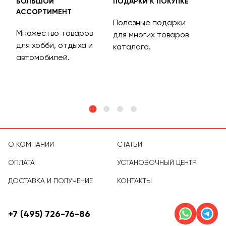
БОЛЬШОЙ
ПОДАРКИ К ПОКУПКЕ
БЕС
АССОРТИМЕНТ
ДОС
Полезные подарки
Множество товаров
Дос
для многих товаров
для хобби, отдыха и
на 
каталога.
м
автомобилей.
асс
тов
О КОМПАНИИ
СТАТЬИ
ОПЛАТА
УСТАНОВОЧНЫЙ ЦЕНТР
ДОСТАВКА И ПОЛУЧЕНИЕ
КОНТАКТЫ
+7 (495) 726-76-86