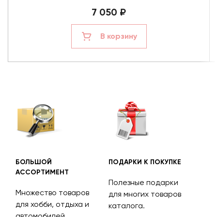
7 050 ₽
В корзину
БОЛЬШОЙ
ПОДАРКИ К ПОКУПКЕ
БЕС
АССОРТИМЕНТ
ДОС
Полезные подарки
Множество товаров
Дос
для многих товаров
для хобби, отдыха и
на 
каталога.
м
автомобилей.
асс