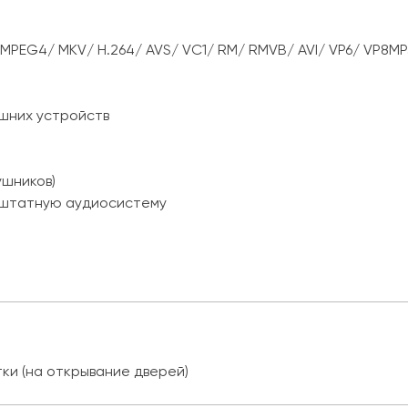
PEG4/ MKV/ H.264/ AVS/ VC1/ RM/ RMVB/ AVI/ VP6/ VP8M
ешних устройств
ушников)
а штатную аудиосистему
ки (на открывание дверей)