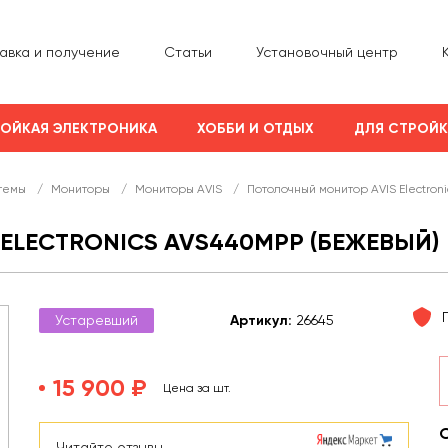
авка и получение
Статьи
Установочный центр
ОЙКАЯ ЭЛЕКТРОНИКА
ХОББИ И ОТДЫХ
ДЛЯ СТРОЙ
темы
/
Мониторы
/
Мониторы AVIS
/
Потолочный монитор AVIS Electro
ELECTRONICS AVS440MPP (БЕЖЕВЫЙ)
Устаревший
Арт
икул
:
26645
15 900 ₽
Цена за шт.
Читайте отзывы