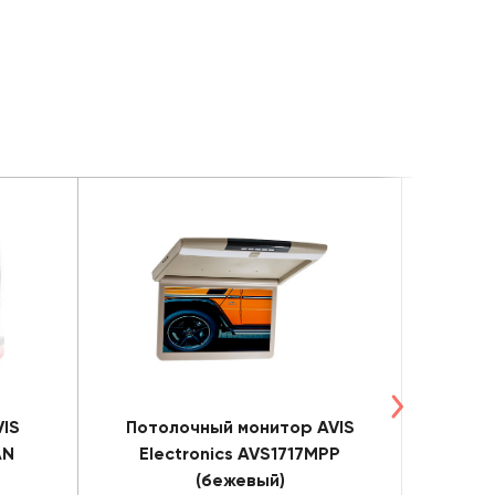
IS
Потолочный монитор AVIS
Пото
AN
Electronics AVS1717MPP
Ele
(бежевый)