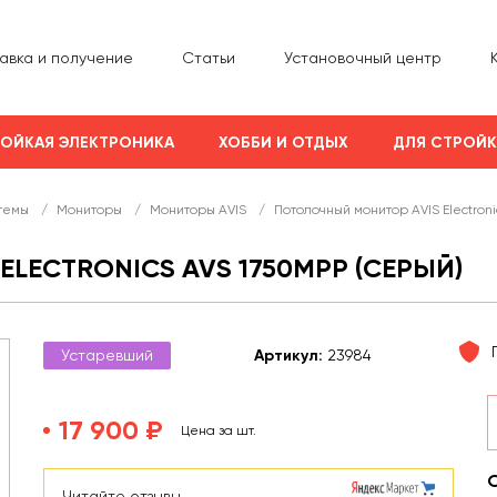
авка и получение
Статьи
Установочный центр
ОЙКАЯ ЭЛЕКТРОНИКА
ХОББИ И ОТДЫХ
ДЛЯ СТРОЙ
темы
/
Мониторы
/
Мониторы AVIS
/
Потолочный монитор AVIS Electron
LECTRONICS AVS 1750MPP (СЕРЫЙ)
Устаревший
Арт
икул
:
23984
17 900 ₽
Цена за шт.
Читайте отзывы