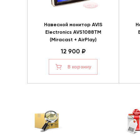
Навесной монитор AVIS
Н
Electronics AVS1088TM
(Miracast + AirPlay)
12 900 ₽
В корзину