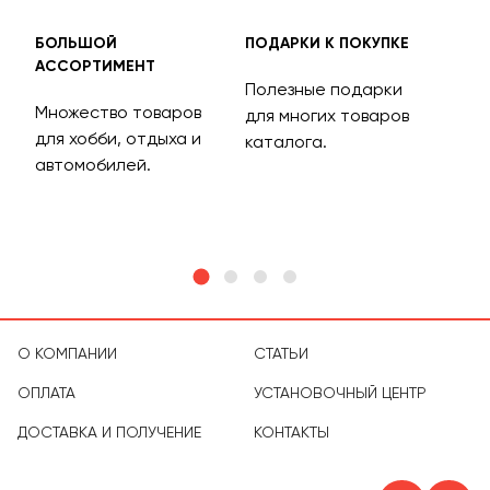
БОЛЬШОЙ
ПОДАРКИ К ПОКУПКЕ
БЕС
АССОРТИМЕНТ
ДОС
Полезные подарки
Множество товаров
Дос
для многих товаров
для хобби, отдыха и
на 
каталога.
м
автомобилей.
асс
тов
О КОМПАНИИ
СТАТЬИ
ОПЛАТА
УСТАНОВОЧНЫЙ ЦЕНТР
ДОСТАВКА И ПОЛУЧЕНИЕ
КОНТАКТЫ