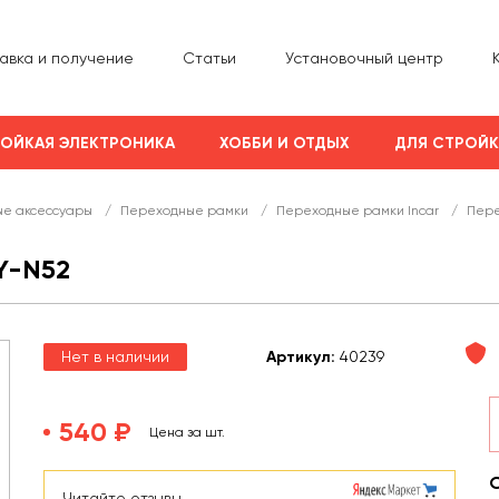
авка и получение
Статьи
Установочный центр
ОЙКАЯ ЭЛЕКТРОНИКА
ХОББИ И ОТДЫХ
ДЛЯ СТРОЙ
е аксессуары
/
Переходные рамки
/
Переходные рамки Incar
/
Пере
Y-N52
Нет в наличии
Арт
икул
:
40239
540 ₽
Цена за шт.
Читайте отзывы