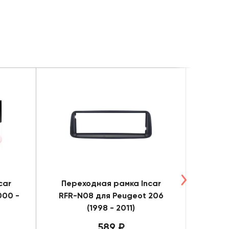
car
Переходная рамка Incar
Пере
000 -
RFR-N08 для Peugeot 206
RHY-
(1998 - 2011)
(2008 
589 ₽