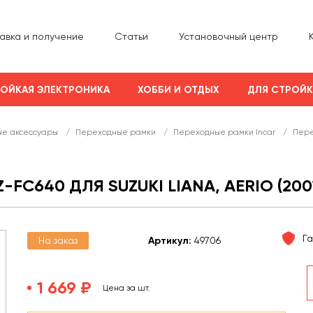
авка и получение
Статьи
Установочный центр
ОЙКАЯ ЭЛЕКТРОНИКА
ХОББИ И ОТДЫХ
ДЛЯ СТРОЙ
е аксессуары
/
Переходные рамки
/
Переходные рамки Incar
/
Пере
FC640 ДЛЯ SUZUKI LIANA, AERIO (200
Г
На заказ
Арт
икул
:
49706
1 669 ₽
Цена за шт.