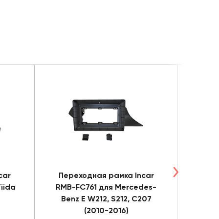
car
Переходная рамка Incar
Пере
iida
RMB-FC761 для Mercedes-
Benz E W212, S212, C207
(2010-2016)