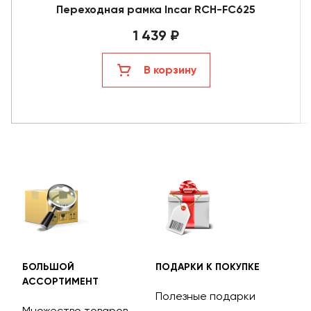
Переходная рамка Incar RCH-FC625
1 439 ₽
В корзину
БОЛЬШОЙ
ПОДАРКИ К ПОКУПКЕ
БЕС
АССОРТИМЕНТ
ДОС
Полезные подарки
Множество товаров
Дос