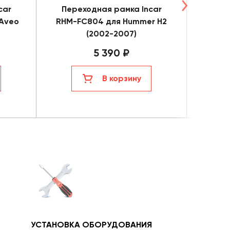
car
Переходная рамка Incar
Пере
 Aveo
RHM-FC804 для Hummer H2
RMS-N1
(2002-2007)
5 390 ₽
В корзину
УСТАНОВКА ОБОРУДОВАНИЯ