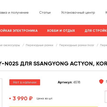
авка и получение
Статьи
Установочный центр
ОЙКАЯ ЭЛЕКТРОНИКА
ХОББИ И ОТДЫХ
ДЛЯ СТРОЙ
е аксессуары
/
Переходные рамки
/
Переходные рамки Incar
/
Пере
Y-N02S ДЛЯ SSANGYONG ACTYON, KO
Нет в наличии
Арт
икул
:
6518
3 990 ₽
Цена за шт.