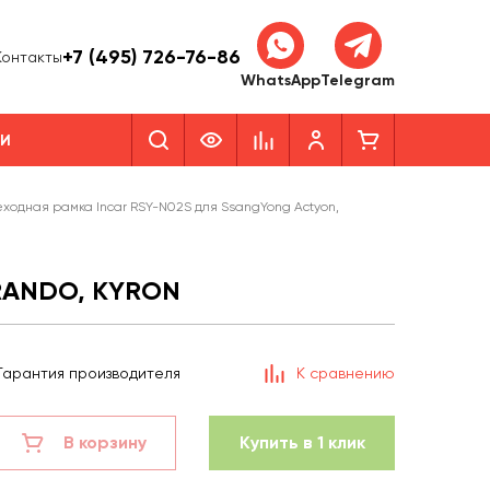
+7 (495) 726-76-86
Контакты
WhatsApp
Telegram
КИ
ходная рамка Incar RSY-N02S для SsangYong Actyon,
RANDO, KYRON
Гарантия производителя
К сравнению
В корзину
Купить в 1 клик