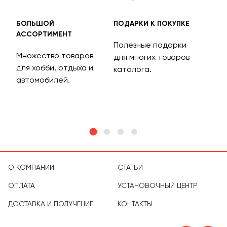
БОЛЬШОЙ
ПОДАРКИ К ПОКУПКЕ
БЕС
АССОРТИМЕНТ
ДОС
Полезные подарки
Множество товаров
Дос
для многих товаров
для хобби, отдыха и
на 
каталога.
м
автомобилей.
асс
тов
О КОМПАНИИ
СТАТЬИ
ОПЛАТА
УСТАНОВОЧНЫЙ ЦЕНТР
ДОСТАВКА И ПОЛУЧЕНИЕ
КОНТАКТЫ