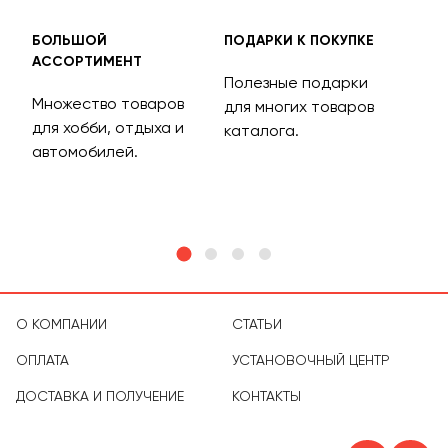
БОЛЬШОЙ
ПОДАРКИ К ПОКУПКЕ
БЕС
АССОРТИМЕНТ
ДОС
Полезные подарки
Множество товаров
Дос
для многих товаров
для хобби, отдыха и
на 
каталога.
м
автомобилей.
асс
тов
О КОМПАНИИ
СТАТЬИ
ОПЛАТА
УСТАНОВОЧНЫЙ ЦЕНТР
ДОСТАВКА И ПОЛУЧЕНИЕ
КОНТАКТЫ