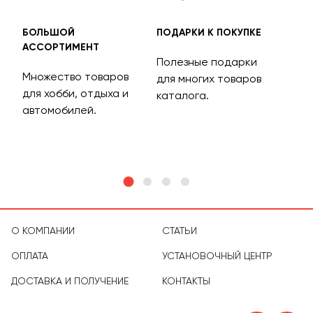
БОЛЬШОЙ
ПОДАРКИ К ПОКУПКЕ
БЕС
АССОРТИМЕНТ
ДОС
Полезные подарки
Множество товаров
Дос
для многих товаров
для хобби, отдыха и
на 
каталога.
м
автомобилей.
асс
тов
О КОМПАНИИ
СТАТЬИ
ОПЛАТА
УСТАНОВОЧНЫЙ ЦЕНТР
ДОСТАВКА И ПОЛУЧЕНИЕ
КОНТАКТЫ