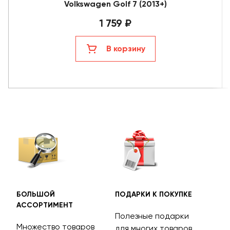
Volkswagen Golf 7 (2013+)
1 759 ₽
В корзину
БОЛЬШОЙ
ПОДАРКИ К ПОКУПКЕ
БЕС
АССОРТИМЕНТ
ДОС
Полезные подарки
Множество товаров
Дос
для многих товаров