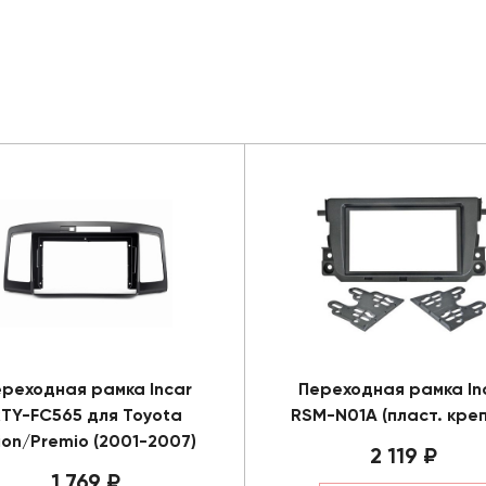
реходная рамка Incar
Переходная рамка In
TY-FC565 для Toyota
RSM-N01A (пласт. кре
lion/Premio (2001-2007)
2 119 ₽
1 769 ₽