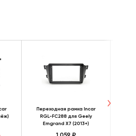
car
Переходная рамка Incar
Пере
пёж)
RGL-FC288 для Geely
RH
Emgrand X7 (2013+)
S
1 059 ₽