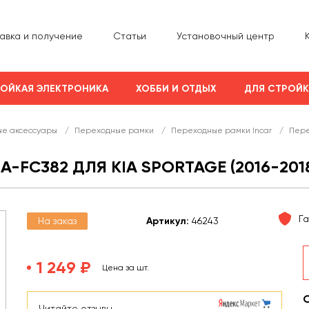
авка и получение
Статьи
Установочный центр
ОЙКАЯ ЭЛЕКТРОНИКА
ХОББИ И ОТДЫХ
ДЛЯ СТРОЙ
е аксессуары
/
Переходные рамки
/
Переходные рамки Incar
/
Пере
-FC382 ДЛЯ KIA SPORTAGE (2016-201
Г
На заказ
Арт
икул
:
46243
1 249 ₽
Цена за шт.
Читайте отзывы