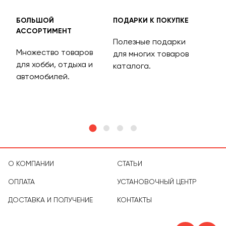
БОЛЬШОЙ
ПОДАРКИ К ПОКУПКЕ
БЕС
АССОРТИМЕНТ
ДОС
Полезные подарки
Множество товаров
Дос
для многих товаров
для хобби, отдыха и
на 
каталога.
м
автомобилей.
асс
тов
О КОМПАНИИ
СТАТЬИ
ОПЛАТА
УСТАНОВОЧНЫЙ ЦЕНТР
ДОСТАВКА И ПОЛУЧЕНИЕ
КОНТАКТЫ