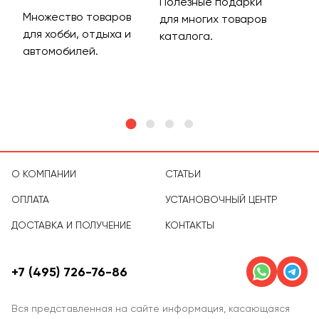
Полезные подарки
Множество товаров
Дос
для многих товаров
для хобби, отдыха и
на 
каталога.
м
автомобилей.
асс
тов
О КОМПАНИИ
СТАТЬИ
ОПЛАТА
УСТАНОВОЧНЫЙ ЦЕНТР
ДОСТАВКА И ПОЛУЧЕНИЕ
КОНТАКТЫ
+7 (495) 726-76-86
Вся представленная на сайте информация, касающаяся