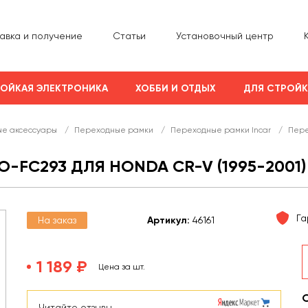
авка и получение
Статьи
Установочный центр
ОЙКАЯ ЭЛЕКТРОНИКА
ХОББИ И ОТДЫХ
ДЛЯ СТРОЙ
е аксессуары
/
Переходные рамки
/
Переходные рамки Incar
/
Пере
-FC293 ДЛЯ HONDA CR-V (1995-2001)
Га
На заказ
Арт
икул
:
46161
1 189 ₽
Цена за шт.
Читайте отзывы