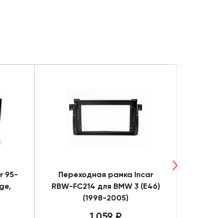
r 95-
Переходная рамка Incar
Пере
ge,
RBW-FC214 для BMW 3 (E46)
RSZ-F
(1998-2005)
(до
1 059 ₽