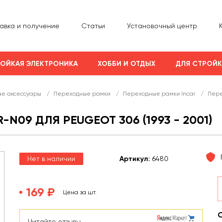
авка и получение
Статьи
Установочный центр
ОЙКАЯ ЭЛЕКТРОНИКА
ХОББИ И ОТДЫХ
ДЛЯ СТРОЙ
е аксессуары
/
Переходные рамки
/
Переходные рамки Incar
/
Пере
N09 ДЛЯ PEUGEOT 306 (1993 - 2001)
Нет в наличии
Арт
икул
:
6480
169 ₽
Цена за шт.
Читайте отзывы