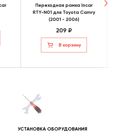
car
Переходная рамка Incar
Пере
RTY-N01 для Toyota Camry
RSY-
(2001 - 2006)
Ac
209 ₽
В корзину
УСТАНОВКА ОБОРУДОВАНИЯ