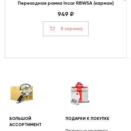
Переходная рамка Incar RBW5A (карман)
949 ₽
В корзину
БОЛЬШОЙ
ПОДАРКИ К ПОКУПКЕ
БЕС
АССОРТИМЕНТ
ДОС
Полезные подарки