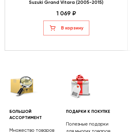
Suzuki Grand Vitara (2005-2015)
1 069 ₽
В корзину
БОЛЬШОЙ
ПОДАРКИ К ПОКУПКЕ
БЕС
АССОРТИМЕНТ
ДОС
Полезные подарки
Множество товаров
Дос
для многих товаров