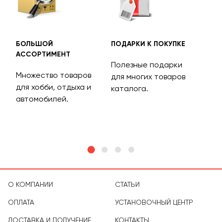
БОЛЬШОЙ
ПОДАРКИ К ПОКУПКЕ
БЕС
АССОРТИМЕНТ
ДОС
Полезные подарки
Множество товаров
Дос
для многих товаров
для хобби, отдыха и
на 
каталога.
м
автомобилей.
асс
тов
О КОМПАНИИ
СТАТЬИ
ОПЛАТА
УСТАНОВОЧНЫЙ ЦЕНТР
ДОСТАВКА И ПОЛУЧЕНИЕ
КОНТАКТЫ