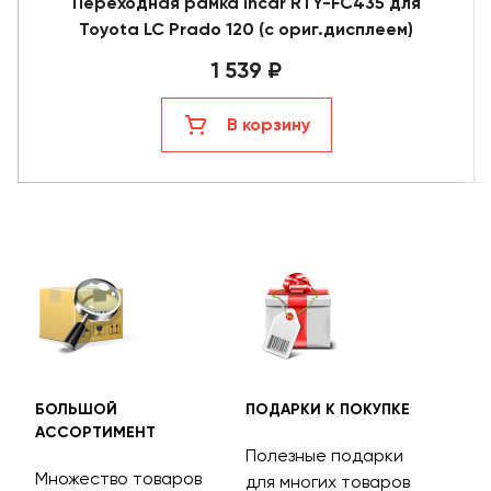
Переходная рамка Incar RTY-FC435 для
Toyota LC Prado 120 (с ориг.дисплеем)
1 539 ₽
В корзину
БОЛЬШОЙ
ПОДАРКИ К ПОКУПКЕ
БЕС
АССОРТИМЕНТ
ДОС
Полезные подарки
Множество товаров
Дос
для многих товаров