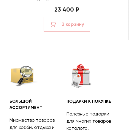
23 400 ₽
В корзину
БОЛЬШОЙ
ПОДАРКИ К ПОКУПКЕ
БЕС
АССОРТИМЕНТ
ДОС
Полезные подарки
Множество товаров
Дос
для многих товаров
для хобби, отдыха и
на 
каталога.