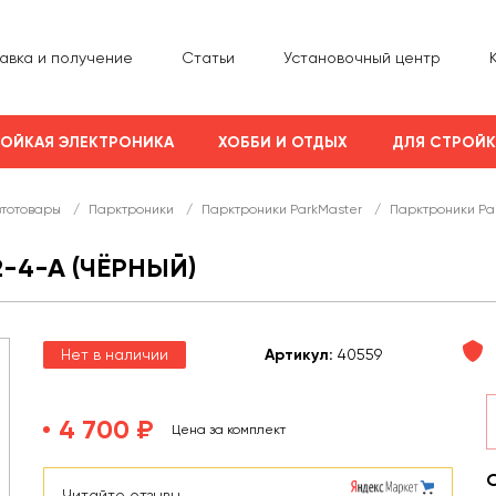
авка и получение
Статьи
Установочный центр
ОЙКАЯ ЭЛЕКТРОНИКА
ХОББИ И ОТДЫХ
ДЛЯ СТРОЙ
втотовары
/
Парктроники
/
Парктроники ParkMaster
/
Парктроники Pa
-4-A (ЧЁРНЫЙ)
Нет в наличии
Арт
икул
:
40559
4 700 ₽
Цена за комплект
Читайте отзывы