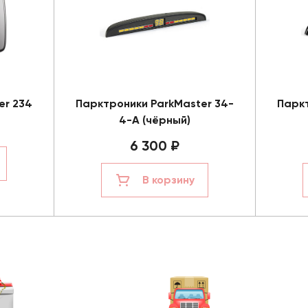
er 234
Парктроники ParkMaster 34-
Паркт
4-A (чёрный)
6 300 ₽
В корзину