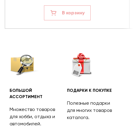
В корзину
БОЛЬШОЙ
ПОДАРКИ К ПОКУПКЕ
БЕС
АССОРТИМЕНТ
ДОС
Полезные подарки
Множество товаров
Дос
для многих товаров
для хобби, отдыха и
на 
каталога.
м
автомобилей.
асс
тов