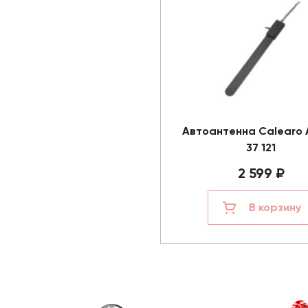
Автоантенна Calearo 
37 121
2 599 ₽
В корзину