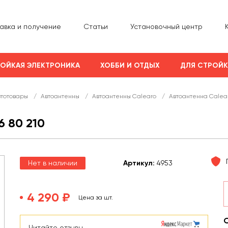
авка и получение
Статьи
Установочный центр
ОЙКАЯ ЭЛЕКТРОНИКА
ХОББИ И ОТДЫХ
ДЛЯ СТРОЙ
втотовары
/
Автоантенны
/
Автоантенны Calearo
/
Автоантенна Calear
 80 210
Нет в наличии
Арт
икул
:
4953
4 290 ₽
Цена за шт.
Читайте отзывы