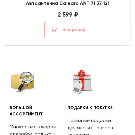
Автоантенна Calearo ANT 71 37 121
2 599 ₽
В корзину
БОЛЬШОЙ
ПОДАРКИ К ПОКУПКЕ
БЕС
АССОРТИМЕНТ
ДОС
Полезные подарки
Множество товаров
Дос
для многих товаров
для хобби, отдыха и
на 
каталога.