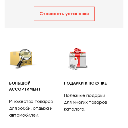
Стоимость уcтановки
БОЛЬШОЙ
ПОДАРКИ К ПОКУПКЕ
БЕС
АССОРТИМЕНТ
ДОС
Полезные подарки
Множество товаров
Дос
для многих товаров
для хобби, отдыха и
на 
каталога.
м
автомобилей.
асс
тов