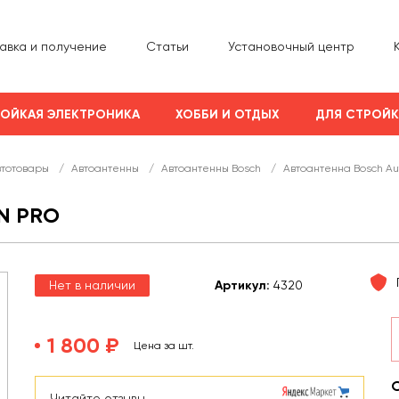
авка и получение
Статьи
Установочный центр
ОЙКАЯ ЭЛЕКТРОНИКА
ХОББИ И ОТДЫХ
ДЛЯ СТРОЙ
втотовары
/
Автоантенны
/
Автоантенны Bosch
/
Автоантенна Bosch Au
N PRO
Нет в наличии
Арт
икул
:
4320
1 800 ₽
Цена за шт.
Читайте отзывы