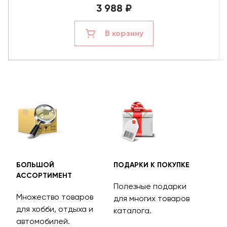
3 988 ₽
В корзину
БОЛЬШОЙ
ПОДАРКИ К ПОКУПКЕ
БЕС
АССОРТИМЕНТ
ДОС
Полезные подарки
Множество товаров
Дос
для многих товаров
для хобби, отдыха и
на 
каталога.
м
автомобилей.
асс