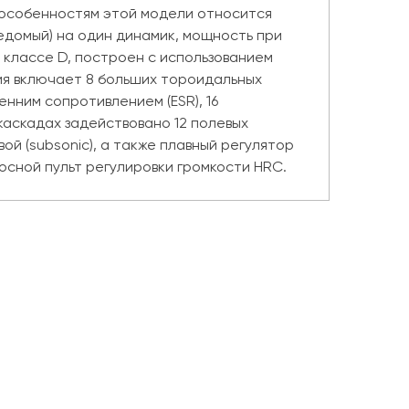
м особенностям этой модели относится
едомый) на один динамик, мощность при
м классе D, построен с использованием
ия включает 8 больших тороидальных
нним сопротивлением (ESR), 16
 каскадах задействовано 12 полевых
й (subsonic), а также плавный регулятор
осной пульт регулировки громкости HRC.