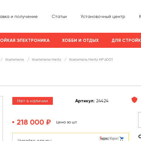
авка и получение
Статьи
Установочный центр
ОЙКАЯ ЭЛЕКТРОНИКА
ХОББИ И ОТДЫХ
ДЛЯ СТРОЙ
/
Усилители
/
Усилители Hertz
/
Усилитель Hertz HP 6001
Нет в наличии
Арт
икул
:
24424
218 000 ₽
Цена за шт.
Читайте отзывы