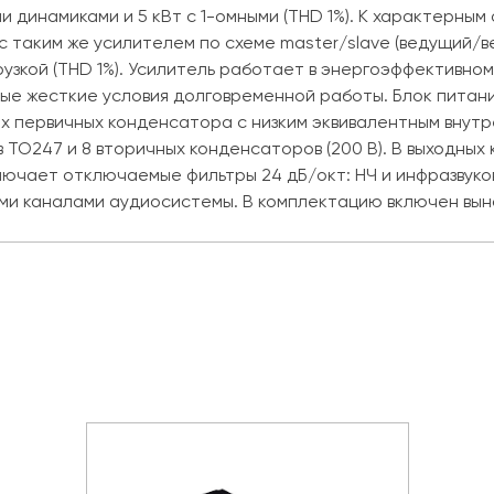
и динамиками и 5 кВт с 1-омными (THD 1%). К характерны
с таким же усилителем по схеме master/slave (ведущий/в
рузкой (THD 1%). Усилитель работает в энергоэффективно
ые жесткие условия долговременной работы. Блок питан
первичных конденсатора с низким эквивалентным внутре
в TO247 и 8 вторичных конденсаторов (200 В). В выходных
ючает отключаемые фильтры 24 дБ/окт: НЧ и инфразвуково
ыми каналами аудиосистемы. В комплектацию включен вын