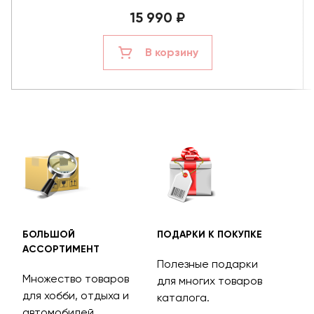
15 990 ₽
В корзину
БОЛЬШОЙ
ПОДАРКИ К ПОКУПКЕ
БЕС
АССОРТИМЕНТ
ДОС
Полезные подарки
Множество товаров
Дос
для многих товаров
для хобби, отдыха и
на 
каталога.
м
автомобилей.
асс