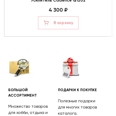
Усилитель Cadence Q1202
4 300 ₽
В корзину
БОЛЬШОЙ
ПОДАРКИ К ПОКУПКЕ
БЕС
АССОРТИМЕНТ
ДОС
Полезные подарки
Множество товаров
Дос
для многих товаров
для хобби, отдыха и
на 
каталога.