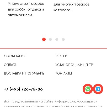
Множество товаров
Дос
для многих товаров
для хобби, отдыха и
на 
каталога.
м
автомобилей.
асс
тов
О КОМПАНИИ
СТАТЬИ
ОПЛАТА
УСТАНОВОЧНЫЙ ЦЕНТР
ДОСТАВКА И ПОЛУЧЕНИЕ
КОНТАКТЫ
+7 (495) 726-76-86
Вся представленная на сайте информация, касающаяся
технических характеристик, наличия на складе, стоимости