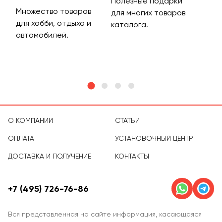
Полезные подарки
Множество товаров
Дос
для многих товаров
для хобби, отдыха и
на 
каталога.
м
автомобилей.
асс
тов
О КОМПАНИИ
СТАТЬИ
ОПЛАТА
УСТАНОВОЧНЫЙ ЦЕНТР
ДОСТАВКА И ПОЛУЧЕНИЕ
КОНТАКТЫ
+7 (495) 726-76-86
Вся представленная на сайте информация, касающаяся