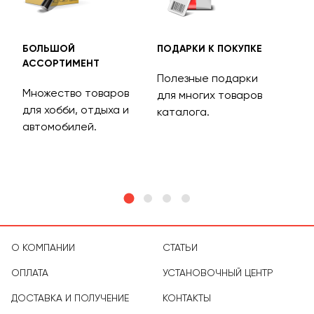
БОЛЬШОЙ
ПОДАРКИ К ПОКУПКЕ
БЕС
АССОРТИМЕНТ
ДОС
Полезные подарки
Множество товаров
Дос
для многих товаров
для хобби, отдыха и
на 
каталога.
м
автомобилей.
асс
тов
О КОМПАНИИ
СТАТЬИ
ОПЛАТА
УСТАНОВОЧНЫЙ ЦЕНТР
ДОСТАВКА И ПОЛУЧЕНИЕ
КОНТАКТЫ